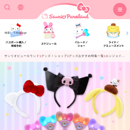
検索
Language
パスポート購入／
パレード／
ライド／
スケジュール
来場予約
ショー
アミューズメント
サンリオピューロランド
グッズ / ショップ
グッズおすすめ特集一覧
エンジョイグッズ
アクセス
フロアマップ