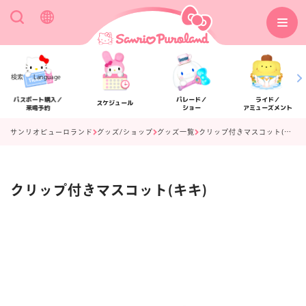
検索
Language
パスポート購入／
パレード／
ライド／
スケジュール
来場予約
ショー
アミューズメント
サンリオピューロランド
グッズ/ショップ
グッズ一覧
クリップ付きマスコット(キキ)
クリップ付きマスコット(キキ)
アクセス
フロアマップ