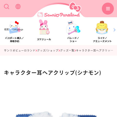
検索
Language
パスポート購入／
パレード／
ライド／
スケジュール
来場予約
ショー
アミューズメント
サンリオピューロランド
グッズ/ショップ
グッズ一覧
キャラクター耳ヘアクリップ(シナモン)
キャラクター耳ヘアクリップ(シナモン)
アクセス
フロアマップ