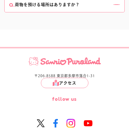
ください。
たします。
荷物を預ける場所はありますか？
詳しくはこちらをご確認ください。
3F
キャッシュレス決済ロッカー
をご利用ください。
300円～1,000円まで、大きさの異なるロッカーをご用意
しています。
ロッカーに空きがない場合や、ロッカーに入らない大き
なお荷物は、
3F インフォメーションカウンターで、 お荷物1つにつき
1,000円でお預かりしています。
〒206-8588 東京都多摩市落合1-31
アクセス
follow us