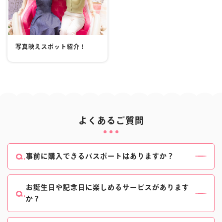
写真映えスポット紹介！
よくあるご質問
事前に購入できるパスポートはありますか？
ございます。
当日窓口で購入いただくよりもお得な公式eパスポー
お誕生日や記念日に楽しめるサービスがあります
か？
トがおすすめです。
公式eパスポートについて、詳しくはこちらをご確認
みなさまの記念日を、さまざまなサービスでお祝いい