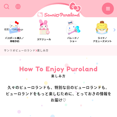
検索
Language
パスポート購入／
パレード／
ライド／
スケジュール
来場予約
ショー
アミューズメント
サンリオピューロランド
楽しみ方
How To Enjoy Puroland
アクセス
フロアマップ
楽しみ方
久々のピューロランドも、特別な日のピューロランドも。
ピューロランドをもっと楽しむために、とっておきの情報を
お届け♡