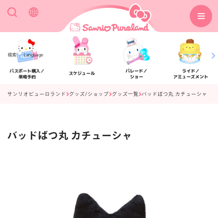
検索
Language
パスポート購入／
パレード／
ライド／
スケジュール
来場予約
ショー
アミューズメント
サンリオピューロランド
グッズ/ショップ
グッズ一覧
バッドばつ丸 カチューシャ
バッドばつ丸 カチューシャ
アクセス
フロアマップ