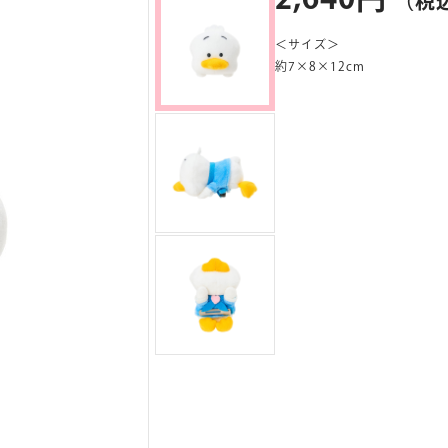
（税
＜サイズ＞
約7×8×12cm