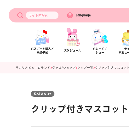
Language
サイト内
検索
パスポート購入／
パレード／
ラ
スケジュール
来場予約
ショー
アミュ
サンリオピューロランド
グッズ/ショップ
グッズ一覧
クリップ付きマスコット
Soldout
クリップ付きマスコット
アクセス
フロアマップ