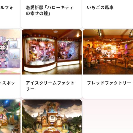
15
メルフォ
恋愛祈願 ｢ハローキティ
いちごの馬車
22
クリア
の幸せの鐘｣
フォトスポッ
アイスクリームファクト
ブレッドファクトリー
リー