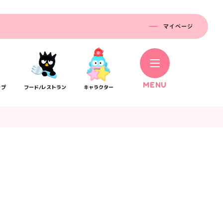
マイページ
M
E
N
U
ップ
フード/レストラン
キャラクター
コラボレーション
ス
公式SNS／アプリ
イベント