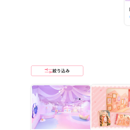
絞り込み
日付
2026年8月
日
月
火
水
木
金
02
03
04
05
06
07