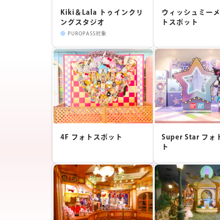
09
10
11
12
13
14
Kiki＆Lala トゥインクリ
ウィッシュミー
16
17
18
19
20
21
ングスタジオ
トスポット
PUROPASS対象
4F フォトスポット
Super Star 
ト