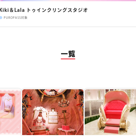
Kiki＆Lala トゥインクリングスタジオ
PUROPASS対象
一覧
キャラクター
土
ウィッシュミーメル
クロミ
キキ&ララ
08