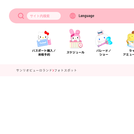
Language
サイト内
検索
パスポート購入／
パレード／
ラ
スケジュール
来場予約
ショー
アミュ
サンリオピューロランド
フォトスポット
アクセス
フロアマップ