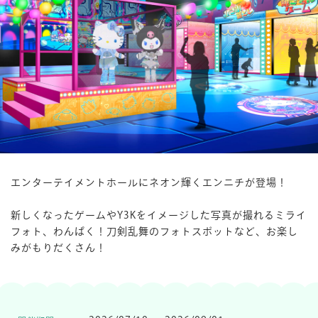
楽しみ方
サービスガイド
よくあるご質問
ニュース
エンターテイメントホールにネオン輝くエンニチが登場！
新しくなったゲームやY3Kをイメージした写真が撮れるミライ
フォト、わんぱく！刀剣乱舞のフォトスポットなど、お楽し
コラボレーション
みがもりだくさん！
公式SNS／アプリ
イベント