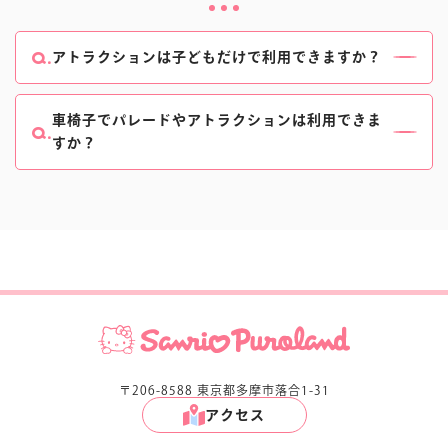
アトラクションは子どもだけで利用できますか？
小学生未満(未就学児)のお客様には、中学生以上の保
護者様のご同伴をお願いいたします。
車椅子でパレードやアトラクションは利用できま
すか？
ご利用いただけます。
アトラクションの優先サービスやパレード専用スペー
スがございますので、スタッフにお声がけください。
スペースに限りがある為、ご案内は先着順となりま
す。
詳しくは
こちら
をご確認ください。
〒206-8588 東京都多摩市落合1-31
アクセス