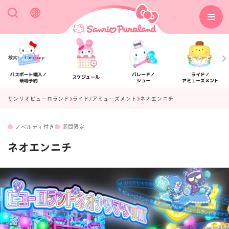
検索
Language
パスポート購入／
パレード／
ライド／
スケジュール
来場予約
ショー
アミューズメント
サンリオピューロランド
ライド/アミューズメント
ネオエンニチ
ノベルティ付き
期間限定
アクセス
フロアマップ
ネオエンニチ