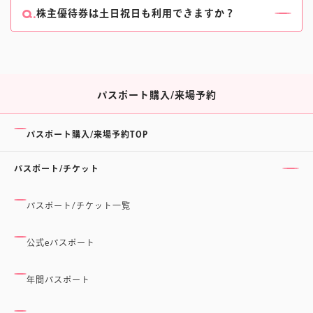
販売終了は閉館時間の90分前です。
株主優待券は土日祝日も利用できますか？
パスポートについて、詳しくはこちらをご確認くださ
はい。有効期限内であればご使用いただけます。
い。
ご入場には、株主優待券の他に来場予約が必要です。
事前にスケジュールをご確認いただき、ご来場の際は
休館日にご注意ください。
パスポート購入/来場予約
パスポート購入/来場予約TOP
パスポート/チケット
パスポート/チケット一覧
公式eパスポート
年間パスポート