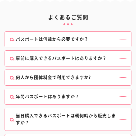
よくあるご質問
パスポートは何歳から必要ですか？
3歳のお客様からパスポートが必要です。
2歳以下のお子様は無料でお楽しみいただけます。
事前に購入できるパスポートはありますか？
18歳以上のお客様は大人料金、
ございます。
3歳～17歳・高校生・65歳以上のお客様は小人・シニ
当日窓口で購入いただくよりもお得な公式eパスポー
何人から団体料金で利用できますか?
ア料金となります。
トがおすすめです。
20名様以上の団体でのご来場で、一般団体様向け特
公式eパスポートについて、詳しくはこちらをご確認
別料金が適用となります。
年間パスポートはありますか？
ください。
団体様でのご利用について、詳しくはこちらをご確認
ございます。
ください。
年間パスポートについて、詳しくはこちらをご確認く
当日購入できるパスポートは朝何時から販売しま
すか？
ださい。
パークオープン30分前～販売いたします。