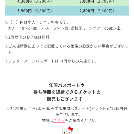
4,300円
（3,200円）
3,000円
（2,700円）
3,900円
（2,800円）
2,800円
（2,500円）
※（ ）内は小人・シニア料金です。
大人：18〜64歳 、小人：3～17歳･高校生 、 シニア：65歳以上
※2歳以下のお子様は無料
※ご来場時期によっては記載している価格の設定がない場合がございま
す。
※アフターヌーンパスポートは14時からの入場です。
年間パスポートや
待ち時間を短縮できるチケットの
販売もございます！
※2026年4月1日(水)〜販売する年間パスポート(ピンク色)には除外日
がございます。
詳細は
こちら
をご確認ください