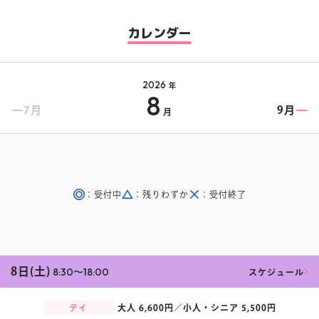
楽しみ方
サービスガイド
カレンダー
2026
年
8
7月
9月
月
よくあるご質問
ニュース
：受付中
：残りわずか
：受付終了
コラボレーション
公式SNS／アプリ
イベント
8日(土)
8:30〜18:00
スケジュール
デイ
大人
6,600円／
小人・シニア
5,500円