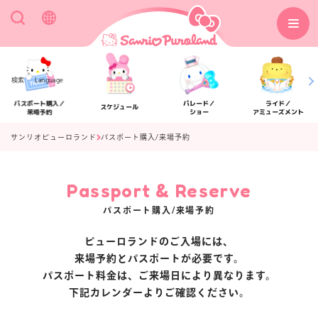
検索
Language
パスポート購入／
パレード／
ライド／
スケジュール
来場予約
ショー
アミューズメント
サンリオピューロランド
パスポート購入/来場予約
Passport & Reserve
アクセス
フロアマップ
パスポート購入/来場予約
ピューロランドのご入場には、
来場予約とパスポートが必要です。
パスポート料金は、ご来場日により異なります。
下記カレンダーよりご確認ください。