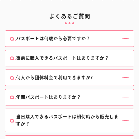
よくあるご質問
パスポートは何歳から必要ですか？
3歳のお客様からパスポートが必要です。
2歳以下のお子様は無料でお楽しみいただけます。
事前に購入できるパスポートはありますか？
18歳以上のお客様は大人料金、
ございます。
3歳～17歳・高校生・65歳以上のお客様は小人・シニ
当日窓口で購入いただくよりもお得な公式eパスポー
何人から団体料金で利用できますか?
ア料金となります。
トがおすすめです。
20名様以上の団体でのご来場で、一般団体様向け特
公式eパスポートについて、詳しくはこちらをご確認
別料金が適用となります。
年間パスポートはありますか？
ください。
団体様でのご利用について、詳しくはこちらをご確認
ございます。
ください。
年間パスポートについて、詳しくはこちらをご確認く
当日購入できるパスポートは朝何時から販売しま
すか？
ださい。
パークオープン30分前～販売いたします。