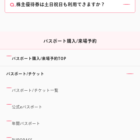
販売終了は閉館時間の90分前です。
株主優待券は土日祝日も利用できますか？
パスポートについて、詳しくはこちらをご確認くださ
はい。有効期限内であればご使用いただけます。
い。
ご入場には、株主優待券の他に来場予約が必要です。
事前にスケジュールをご確認いただき、ご来場の際は
休館日にご注意ください。
パスポート購入/来場予約
パスポート購入/来場予約TOP
パスポート/チケット
パスポート/チケット一覧
公式eパスポート
年間パスポート
PUROPASS