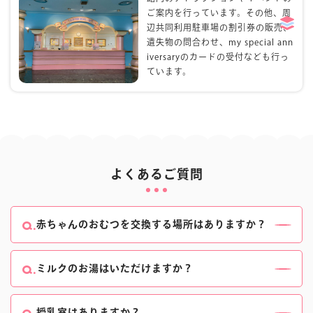
ご案内を行っています。その他、周
辺共同利用駐車場の割引券の販売、
遺失物の問合わせ、my special ann
iversaryのカードの受付なども行っ
ています。
よくあるご質問
赤ちゃんのおむつを交換する場所はありますか？
女性用
お手洗い
・男性用
お手洗い
(一部)・多目的トイ
レ・ベビーセンターにおむつ交換台をご用意していま
ミルクのお湯はいただけますか？
す。
ベビーセンターにて、調乳用のお湯をご用意しており
ベビーセンターについて、詳しくは
こちら
をご確認く
ます。
授乳室はありますか？