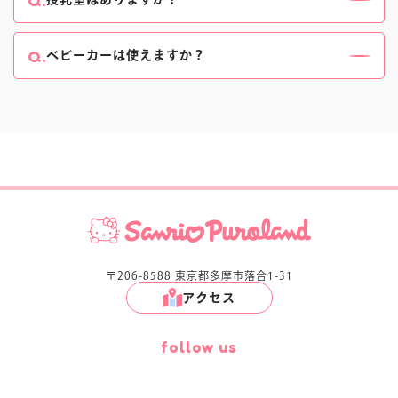
ださい。
ベビーセンターについて、詳しくは
こちら
をご確認く
ベビーセンターにファミリー授乳室(1室)、女性専用
ださい。
の個室授乳室(4室)がございます。
ベビーカーは使えますか？
ベビーセンターについて、詳しくは
こちら
をご確認く
土日祝日及び18時閉館の平日は、1･2階ではベビーカ
ださい。
ーをご利用いただけません。
ベビーカーのご利用方法について、詳しくは
こちら
を
ご確認ください。
〒206-8588 東京都多摩市落合1-31
アクセス
follow us