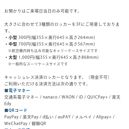
お預かりはご来場日当日のみ可能です。
大きさに合わせて3種類のロッカーを3Fにご用意しておりま
す。
・小型
300円(幅355×奥行645×高さ264mm)
・中型
700円(幅355×奥行645×高さ567mm)
※航空機内持ち込み可能なキャリーケースサイズです
・大型
1,000円(幅355×奥行645×高さ868mm)
※一般的なスーツケースサイズです
キャッシュレス決済ロッカーとなります。（現金不可）
ご利用いただける決済方法は次の通りです。
■電子マネー
交通系電子マネー / nanaco / WAON / iD / QUICPay+ / 楽天
Edy
■QRコード
PayPay / 楽天Pay / d払い / auPAY / メルペイ / Alipay+ /
WeChatPay / 銀聯QR