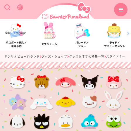
検索
Language
パスポート購入／
パレード／
ライド／
スケジュール
来場予約
ショー
アミューズメント
サンリオピューロランド
グッズ / ショップ
グッズおすすめ特集一覧
スライドミラー
アクセス
フロアマップ