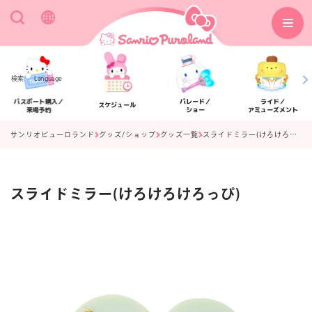
検索
Language
パスポート購入／
パレード／
ライド／
スケジュール
来場予約
ショー
アミューズメント
サンリオピューロランド
グッズ/ショップ
グッズ一覧
スライドミラー(けろけろけろっぴ)
スライドミラー(けろけろけろっぴ)
アクセス
フロアマップ