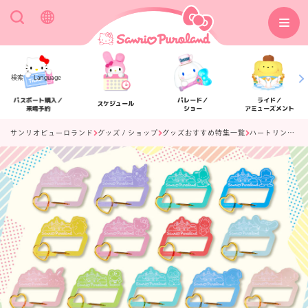
検索
Language
パスポート購入／
パレード／
ライド／
スケジュール
来場予約
ショー
アミューズメント
サンリオピューロランド
グッズ / ショップ
グッズおすすめ特集一覧
ハートリングつき アクリルカラビナ
アクセス
フロアマップ