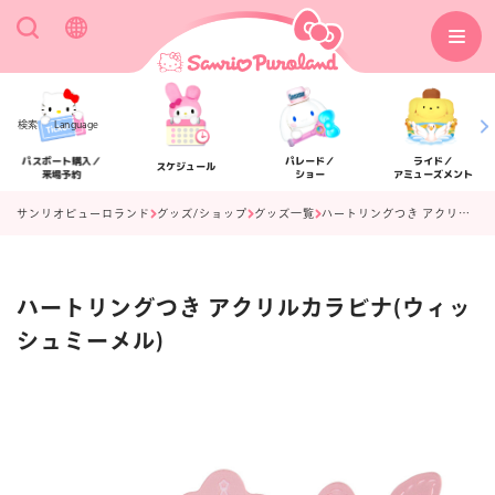
検索
Language
パスポート購入／
パレード／
ライド／
スケジュール
来場予約
ショー
アミューズメント
サンリオピューロランド
グッズ/ショップ
グッズ一覧
ハートリングつき アクリルカラビナ(ウィッシュミーメル)
ハートリングつき アクリルカラビナ(ウィッ
アクセス
フロアマップ
シュミーメル)