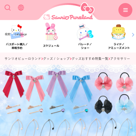
検索
Language
パスポート購入／
パレード／
ライド／
スケジュール
来場予約
ショー
アミューズメント
サンリオピューロランド
グッズ / ショップ
グッズおすすめ特集一覧
アクセサリー
アクセス
フロアマップ