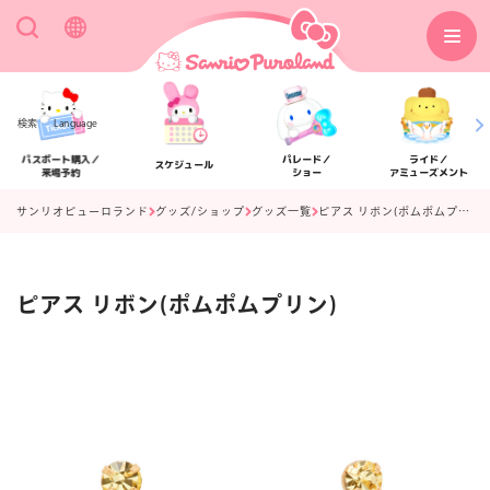
検索
Language
パスポート購入／
パレード／
ライド／
スケジュール
来場予約
ショー
アミューズメント
サンリオピューロランド
グッズ/ショップ
グッズ一覧
ピアス リボン(ポムポムプリン)
ピアス リボン(ポムポムプリン)
アクセス
フロアマップ