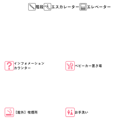
階段
エスカレーター
エレベーター
マイページ
インフォメーション
ベビーカー置き場
カウンター
【館外】喫煙所
お手洗い