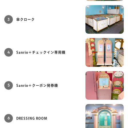
3
傘クローク
4
Sanrio＋チェックイン専用機
5
Sanrio＋クーポン発券機
6
DRESSING ROOM