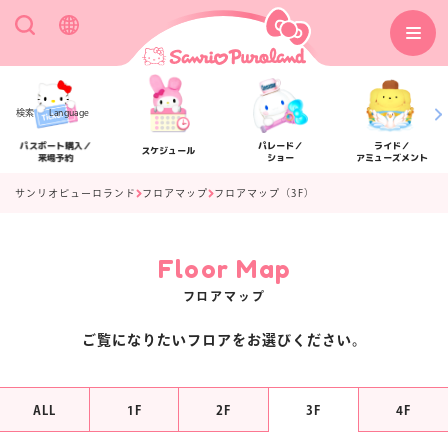
検索
Language
パスポート購入／
パレード／
ライド／
スケジュール
来場予約
ショー
アミューズメント
サンリオピューロランド
フロアマップ
フロアマップ（3F）
Floor Map
アクセス
フロアマップ
フロアマップ
ご覧になりたいフロアをお選びください。
ALL
1F
2F
3F
4F