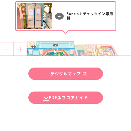
楽しみ方
サービスガイド
Sanrio＋チェックイン専用
4
機
2
6
よくあるご質問
ニュース
F
1
C
9
4
デジタルマップ
D
5
3
PDF版フロアガイド
コラボレーション
公式SNS／アプリ
イベント