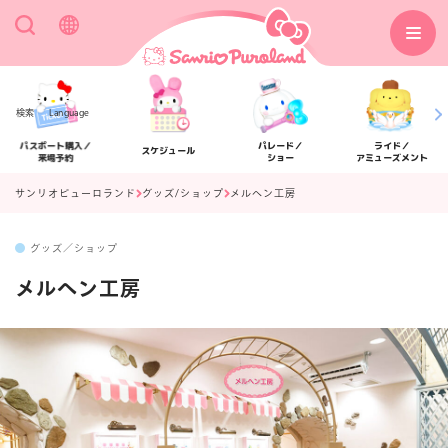
検索
Language
パスポート購入／
パレード／
ライド／
スケジュール
来場予約
ショー
アミューズメント
サンリオピューロランド
グッズ/ショップ
メルヘン工房
グッズ／ショップ
アクセス
フロアマップ
メルヘン工房