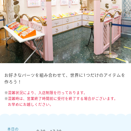
楽しみ方
サービスガイド
よくあるご質問
ニュース
お好きなパーツを組み合わせて、世界に1つだけのアイテムを
作ろう！
混雑状況により、入店制限を行っております。
混雑時は、営業終了時間前に受付を終了する場合がございます。
コラボレーション
公式SNS／アプリ
お早めにお越しください。
イベント
本日の