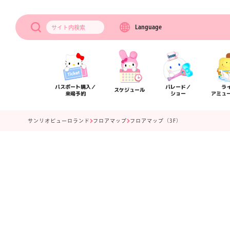
Language
サイト内
検索
パスポート購入／
パレード／
ラ
スケジュール
来場予約
ショー
アミュ
サンリオピューロランド
フロアマップ
フロアマップ（3F）
アクセス
フロアマップ