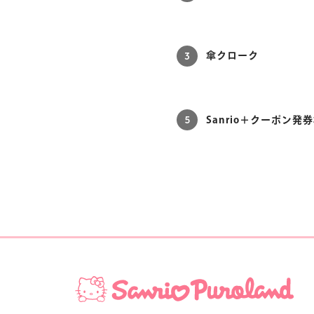
3
傘クローク
5
Sanrio＋クーポン発