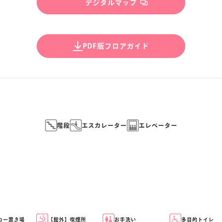
デジタルマップ
F
PDF版フロアガイド
C
9
4
D
5
階段
エスカレーター
エレベーター
カー置き場
【館外】喫煙所
お手洗い
多目的トイレ