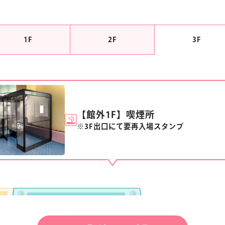
1F
2F
3F
【館外1F】喫煙所
※3F出口にて要再入場スタンプ
2
6