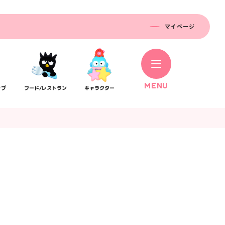
マイページ
M
E
N
U
ップ
フード/レストラン
キャラクター
コラボレーション
ス
公式SNS／アプリ
イベント