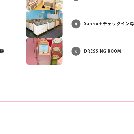
4
Sanrio＋チェックイン
6
券機
DRESSING ROOM