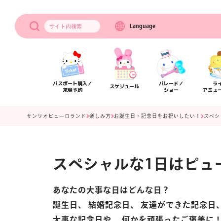
Language
サイト内
検索
パスポート購入／
パレード／
ラ
スケジュール
来場予約
ショー
アミュ
サンリオピューロランド
楽しみ方
お誕生日・記念日をお祝いしたい！
スペシ
スペシャルな1日はピュ
あなたの大事な日はどんな日？
誕生日、 結婚記念日、 友達ができた記念
アクセス
フロアマップ
大事な記念日や、 何かを頑張ったご褒美に