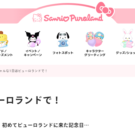
イド／
イベント／
キャラクター
フォトスポット
グッズ/ショ
ーズメント
キャンペーン
グリーティング
ャルな1日はピューロランドで！
ーロランドで！
日、初めてピューロランドに来た記念日…
楽しみ方
サービスガイド
よくあるご質問
ニュー
！