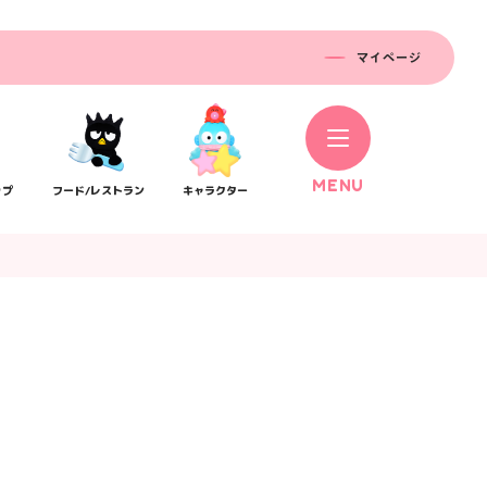
マイページ
M
E
N
U
ップ
フード/レストラン
キャラクター
コラボレーション
ス
公式SNS／アプリ
イベント