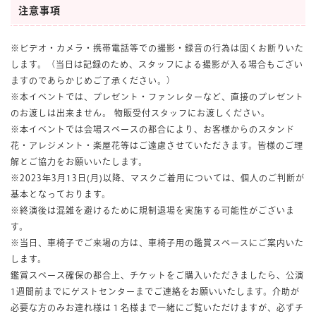
注意事項
※ビデオ・カメラ・携帯電話等での撮影・録音の行為は固くお断りいた
します。（当日は記録のため、スタッフによる撮影が入る場合もござい
ますのであらかじめご了承ください。）
※
本イベントでは、プレゼント・ファンレターなど、直接のプレゼント
のお渡しは出来ません。
物販受付スタッフにお渡しください。
※
本イベントでは会場スペースの都合により、お客様からのスタンド
花・アレジメント・楽屋花等はご遠慮させていただきます。皆様のご理
解とご協力をお願いいたします。
※2023年3月13日(月)以降、マスクご着用については、個人のご判断が
基本となっております。
※終演後は混雑を避けるために規制退場を実施する可能性がございま
す。
※当日、車椅子でご来場の方は、車椅子用の鑑賞スペースにご案内いた
します。
鑑賞スペース確保の都合上、チケットをご購入いただきましたら、公演
1週間前までにゲストセンターまでご連絡をお願いいたします。介助が
必要な方のみお連れ様は１名様まで一緒にご覧いただけますが、必ずチ