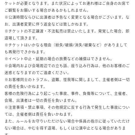
ケットが必要となります。また状況によってお連れ様はご自身のお席で
ご観覧をお願いする場合があるかもしれません。
※公演時間ならびに出演者は予告なく変更となる場合がございます。な
お、出演者変更に伴う返金などは致しかねます。
※チケットの不正譲渡・不法転売は禁止いたします。発覚した場合、即
退場して頂きます。
※チケットはいかなる理由（紛失/破損/消失/破棄など）がありまして
も再発行できかねます。
※イベント中止・延期の場合の旅費などの補償はできません。
※会場内および会場周辺での立ち話、座り込み行為は、他のお客様のご
迷惑となりますのでご遠慮ください。
※お客様同士のトラブル、盗難、怪我等に関しまして、主催者側は一切
の責任を負いかねます。
客様の危険行為により起こった事故、事件、負傷等について、主催者、
会場、出演者は一切の責任を負いません。
※注意事項・禁止事項、その他規定に反する行為で発生した事故につい
ては、主催者側は責任を負いかねます。
また、ルールをお守りいただけない場合や係員の指示に従っていただけ
ない場合は、やむを得ず退場、もしくは公演中止となる場合がありま
す。