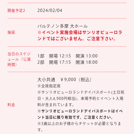
2024/02/04
開催予定2
マイページ
パルテノン多摩 大ホール
※イベント実施会場はサンリオピューロラ
施設
ンドでは
ございません。ご注意下さい。
当日のスケジ
1部 開場 12:15 開演 13:00
ュール（公演
2部 開場 17:15 開演 18:00
時間）
大小共通 ￥9,000（税込）
※全席指定席
※サンリオピューロランドデイパスポート(土日祝
日・大人4,900円相当)、来場予約とイベント入場
料が含まれています。
料金
※サンリオピューロランドデイパスポートはイベ
ント当日に限り有効です。ご注意ください。
※3歳以上のお子様からチケットが必要となりま
す。