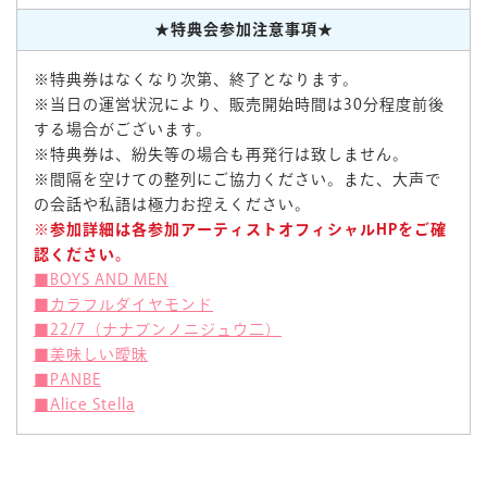
★特典会参加注意事項★
※特典券はなくなり次第、終了となります。
※当日の運営状況により、販売開始時間は30分程度前後
する場合がございます。
※特典券は、紛失等の場合も再発行は致しません。
※間隔を空けての整列にご協力ください。また、大声で
の会話や私語は極力お控えください。
※参加詳細は各参加アーティストオフィシャルHPをご確
認ください。
■BOYS AND MEN
■カラフルダイヤモンド
■22/7（ナナブンノニジュウ二）
■美味しい曖昧
■PANBE
■Alice Stella