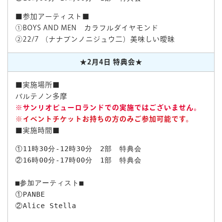
■参加アーティスト■
①BOYS AND MEN カラフルダイヤモンド
②22/7 （ナナブンノニジュウ二）美味しい曖昧
★2月4日 特典会★
■実施場所■
パルテノン多摩
※サンリオピューロランドでの実施ではございません。
※イベントチケットお持ちの方のみご参加可能です。
■実施時間■
①11時30分-12時30分　2部　特典会

②16時00分-17時00分　1部　特典会

■参加アーティスト■

①PANBE

②Alice Stella　