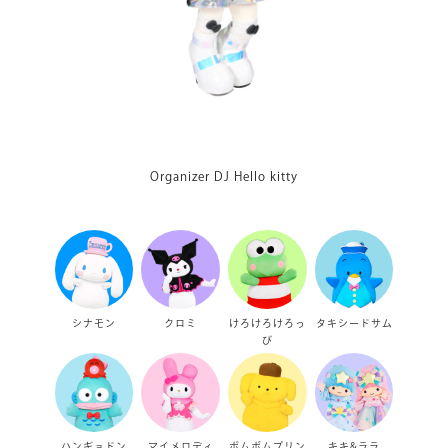
Organizer DJ Hello kitty
シナモン
クロミ
けろけろけろっ
タキシードサム
ぴ
ハンギョドン
マイメロディ
ポムポムプリン
キキ&ララ