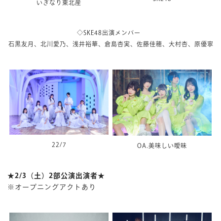
いぎなり東北産
◇SKE48出演メンバー
石黒友月、北川愛乃、浅井裕華、倉島杏実、佐藤佳穂、大村杏、原優寧
22/7
OA.美味しい曖昧
★2/3（土）2部公演出演者★
※オープニングアクトあり