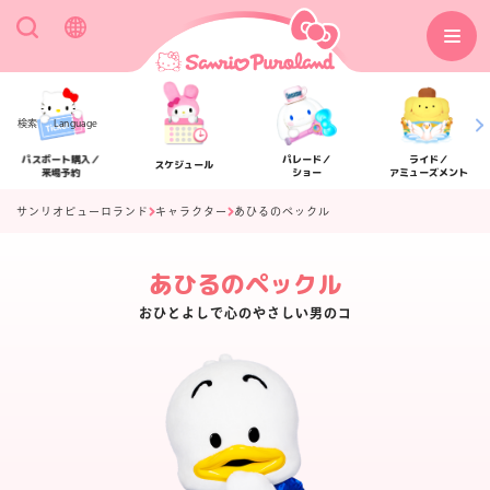
検索
Language
パスポート購入／
パレード／
ライド／
スケジュール
来場予約
ショー
アミューズメント
サンリオピューロランド
キャラクター
あひるのペックル
あひるのペックル
アクセス
フロアマップ
おひとよしで心のやさしい男のコ