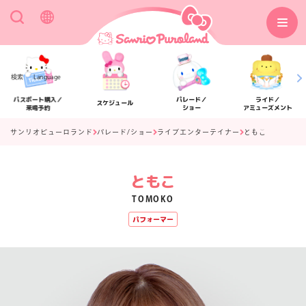
検索
Language
パスポート購入／
パレード／
ライド／
スケジュール
来場予約
ショー
アミューズメント
サンリオピューロランド
パレード/ショー
ライブエンターテイナー
ともこ
ともこ
アクセス
フロアマップ
TOMOKO
パフォーマー