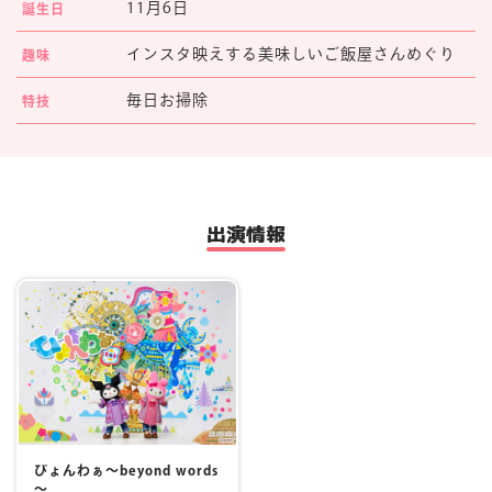
11月6日
誕生日
マイページ
インスタ映えする美味しいご飯屋さんめぐり
趣味
毎日お掃除
特技
出演情報
びょんわぁ～beyond words
～