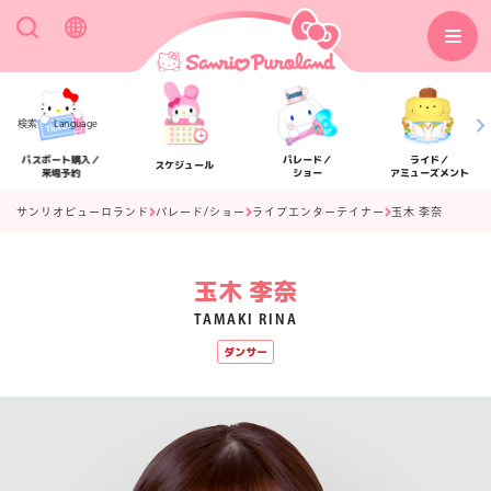
検索
Language
パスポート購入／
パレード／
ライド／
スケジュール
来場予約
ショー
アミューズメント
サンリオピューロランド
パレード/ショー
ライブエンターテイナー
玉木 李奈
玉木 李奈
アクセス
フロアマップ
TAMAKI RINA
ダンサー