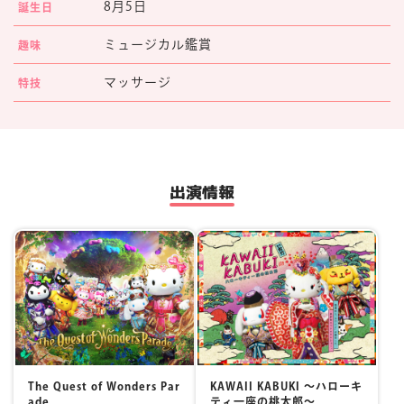
8月5日
誕生日
マイページ
ミュージカル鑑賞
趣味
マッサージ
特技
出演情報
The Quest of Wonders Par
KAWAII KABUKI ～ハローキ
ade
ティ一座の桃太郎～