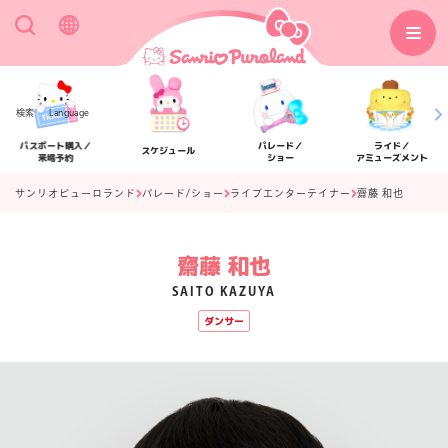
検索
Language
パスポート購入／
パレード／
ライド／
スケジュール
来場予約
ショー
アミューズメント
サンリオピューロランド
パレード/ショー
ライブエンターテイナー
齋藤 和也
齋藤 和也
アクセス
フロアマップ
SAITO KAZUYA
ダンサー