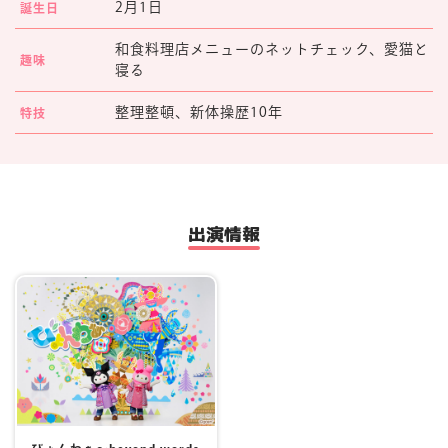
2月1日
誕生日
マイページ
和食料理店メニューのネットチェック、愛猫と
趣味
寝る
整理整頓、新体操歴10年
特技
出演情報