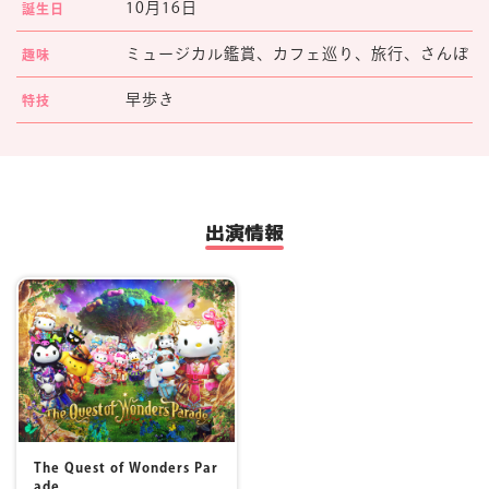
10月16日
誕生日
マイページ
ミュージカル鑑賞、カフェ巡り、旅行、さんぽ
趣味
早歩き
特技
出演情報
The Quest of Wonders Par
ade