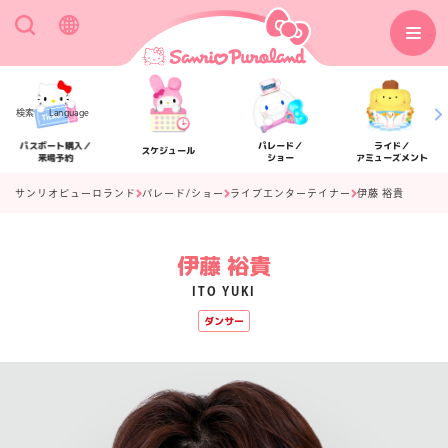
検索
Language
パスポート購入／
パレード／
ライド／
スケジュール
来場予約
ショー
アミューズメント
サンリオピューロランド
パレード/ショー
ライブエンターテイナー
伊藤 裕貴
伊藤 裕貴
アクセス
フロアマップ
ITO YUKI
ダンサー