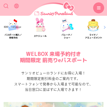
検索
Language
パスポート購入／
パレード／
ライド／
スケジュール
来場予約
ショー
アミューズメント
WELBOX 来場予約付き
期間限定 前売りeパスポート
アクセス
フロアマップ
サンリオピューロランドにお得に入場！
期間限定割引料金のご案内です。
スマートフォンで発券から入場まで可能なので、
当日窓口に並ばずに入場できます！