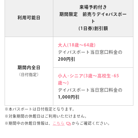
来場予約付き
マイページ
期間限定 前売りデイeパスポー
利用可能日
ト
(1日券)割引額
大人(18歳〜64歳)
デイパスポート当日窓口料金の
200円引
期間内全日
（日付指定）
小人･シニア(3歳〜高校生･65
歳〜)
デイパスポート当日窓口料金の
1,000円引
※本パスポートは日付指定となります。
※対象期間の休館日はご利用いただけません。
※期間中の休館日情報は、
こちら
からご確認ください。