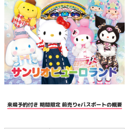
楽しみ方
サービスガイド
よくあるご質問
ニュース
コラボレーション
公式SNS／アプリ
来場予約付き 期間限定 前売りeパスポートの概要
イベント