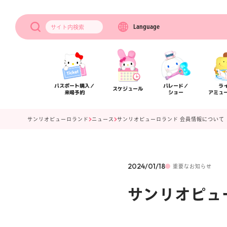
Language
サイト内
検索
パスポート購入／
パレード／
ラ
スケジュール
来場予約
ショー
アミュ
サンリオピューロランド
ニュース
サンリオピューロランド 会員情報について
2024/01/18
重要なお知らせ
サンリオピュ
アクセス
フロアマップ