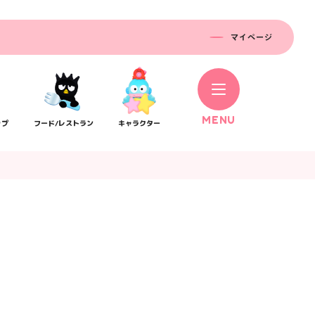
マイページ
M
E
N
U
ップ
フード/レストラン
キャラクター
コラボレーション
ス
公式SNS／アプリ
イベント