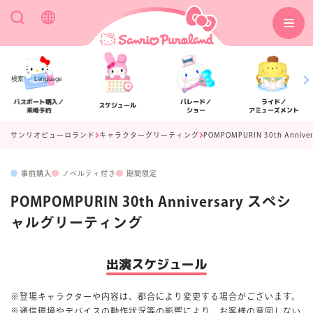
検索
Language
パスポート購入／
パレード／
ライド／
スケジュール
来場予約
ショー
アミューズメント
サンリオピューロランド
キャラクターグリーティング
POMPOMPURIN 30th Ann
事前購入
ノベルティ付き
期間限定
アクセス
フロアマップ
POMPOMPURIN 30th Anniversary スペシ
ャルグリーティング
出演スケジュール
※登場キャラクターや内容は、都合により変更する場合がございます。
※通信環境やデバイスの動作状況等の影響により、
お客様の意図しない