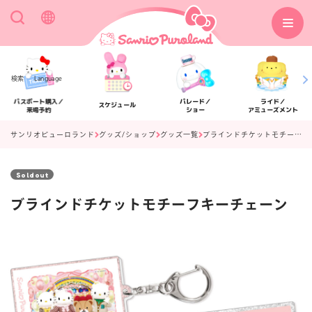
検索
Language
パスポート購入／
パレード／
ライド／
スケジュール
来場予約
ショー
アミューズメント
サンリオピューロランド
グッズ/ショップ
グッズ一覧
ブラインドチケットモチーフキーチェーン
Soldout
アクセス
フロアマップ
ブラインドチケットモチーフキーチェーン