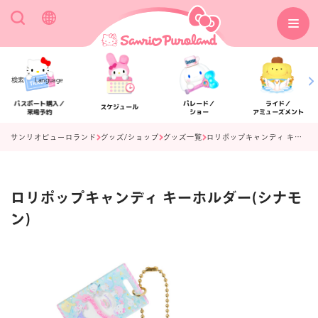
検索
Language
パスポート購入／
パレード／
ライド／
スケジュール
来場予約
ショー
アミューズメント
サンリオピューロランド
グッズ/ショップ
グッズ一覧
ロリポップキャンディ キーホルダー(シナモン)
ロリポップキャンディ キーホルダー(シナモ
アクセス
フロアマップ
ン)