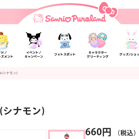
イド／
イベント／
キャラクター
フォトスポット
グッズ/ショ
ーズメント
キャンペーン
グリーティング
A(シナモン)
(シナモン)
楽しみ方
サービスガイド
よくあるご質問
ニュー
660円
（税込