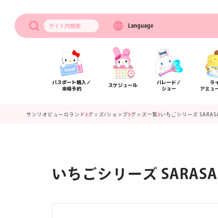
Language
サイト内
検索
パスポート購入／
パレード／
ラ
スケジュール
来場予約
ショー
アミュ
サンリオピューロランド
グッズ/ショップ
グッズ一覧
いちごシリーズ SARAS
いちごシリーズ SARASA
アクセス
フロアマップ