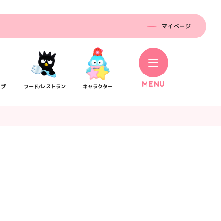
マイページ
M
E
N
U
ップ
フード/レストラン
キャラクター
コラボレーション
ス
公式SNS／アプリ
イベント
）