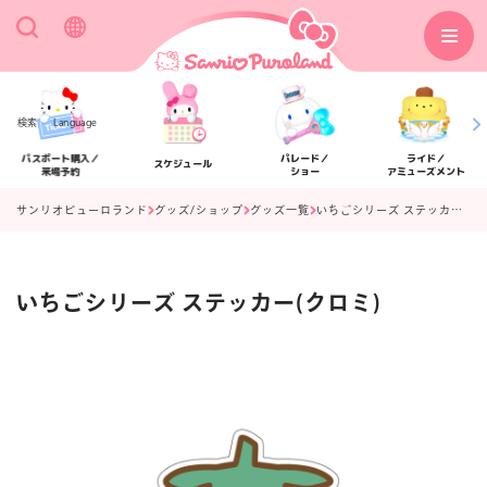
検索
Language
パスポート購入／
パレード／
ライド／
スケジュール
来場予約
ショー
アミューズメント
サンリオピューロランド
グッズ/ショップ
グッズ一覧
いちごシリーズ ステッカー(クロミ)
いちごシリーズ ステッカー(クロミ)
アクセス
フロアマップ