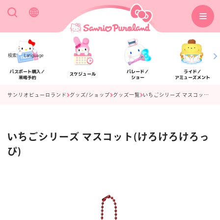
検索
Language
パスポート購入／
パレード／
ライド／
スケジュール
来場予約
ショー
アミューズメント
サンリオピューロランド
グッズ/ショップ
グッズ一覧
いちごシリーズ マスコット(けろけろけろっぴ)
いちごシリーズ マスコット(けろけろけろっ
アクセス
フロアマップ
ぴ)