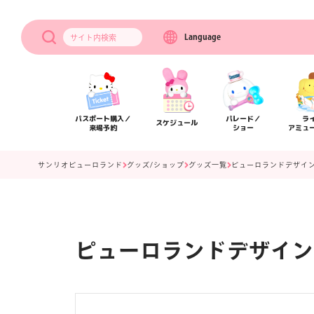
Language
サイト内
検索
パスポート購入／
パレード／
ラ
スケジュール
来場予約
ショー
アミュ
サンリオピューロランド
グッズ/ショップ
グッズ一覧
ピューロランドデザイン
ピューロランドデザイン
アクセス
フロアマップ