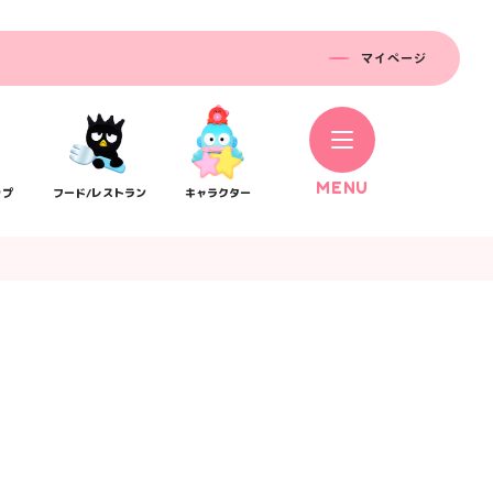
マイページ
M
E
N
U
ップ
フード/レストラン
キャラクター
コラボレーション
ス
公式SNS／アプリ
イベント
）