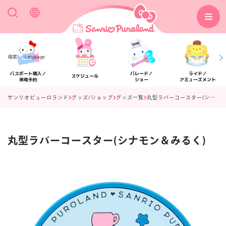
検索
Language
パスポート購入／
パレード／
ライド／
スケジュール
来場予約
ショー
アミューズメント
サンリオピューロランド
グッズ/ショップ
グッズ一覧
丸型ラバーコースター(シナモン＆みるく)
丸型ラバーコースター(シナモン＆みるく)
アクセス
フロアマップ