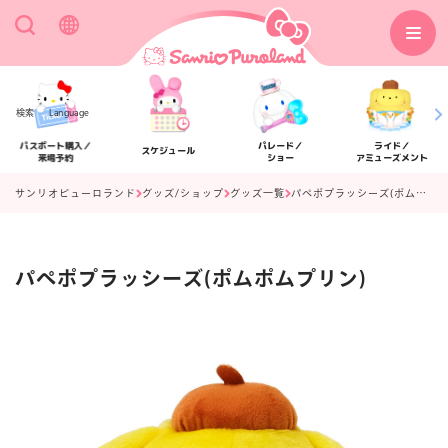
検索
Language
パスポート購入／
パレード／
ライド／
スケジュール
来場予約
ショー
アミューズメント
サンリオピューロランド
グッズ/ショップ
グッズ一覧
パペポプラッシーズ(ポムポムプリン)
パペポプラッシーズ(ポムポムプリン)
アクセス
フロアマップ