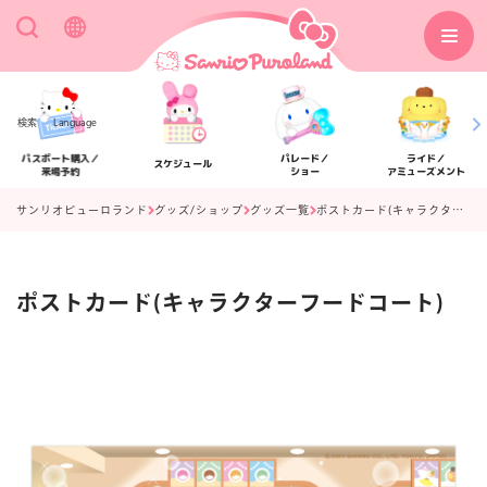
検索
Language
パスポート購入／
パレード／
ライド／
スケジュール
来場予約
ショー
アミューズメント
サンリオピューロランド
グッズ/ショップ
グッズ一覧
ポストカード(キャラクターフードコート)
ポストカード(キャラクターフードコート)
アクセス
フロアマップ