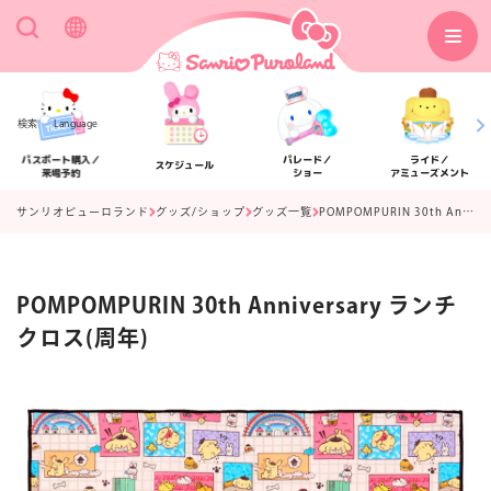
検索
Language
パスポート購入／
パレード／
ライド／
スケジュール
来場予約
ショー
アミューズメント
サンリオピューロランド
グッズ/ショップ
グッズ一覧
POMPOMPURIN 30th Anniversary ランチクロス(周年)
POMPOMPURIN 30th Anniversary ランチ
アクセス
フロアマップ
クロス(周年)