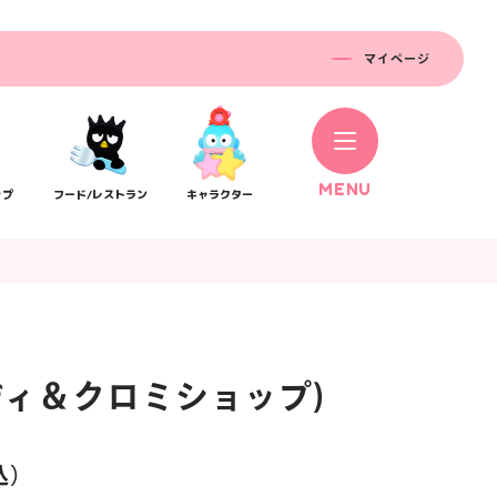
マイページ
M
E
N
U
ップ
フード/レストラン
キャラクター
ディ＆クロミショップ)
コラボレーション
ス
公式SNS／アプリ
イベント
込）