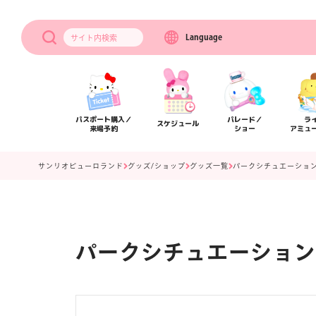
Language
サイト内
検索
パスポート購入／
パレード／
ラ
スケジュール
来場予約
ショー
アミュ
サンリオピューロランド
グッズ/ショップ
グッズ一覧
パークシチュエーション
パークシチュエーション
アクセス
フロアマップ