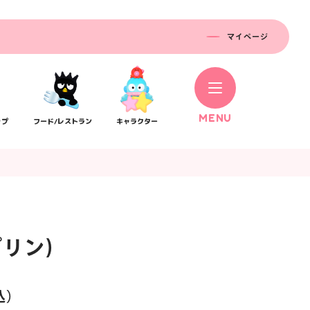
マイページ
M
E
N
U
ップ
フード/レストラン
キャラクター
リン)
コラボレーション
ス
公式SNS／アプリ
イベント
込）