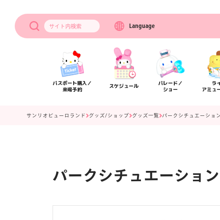
Language
サイト内
検索
パスポート購入／
パレード／
ラ
スケジュール
来場予約
ショー
アミュ
サンリオピューロランド
グッズ/ショップ
グッズ一覧
パークシチュエーション
パークシチュエーション
アクセス
フロアマップ