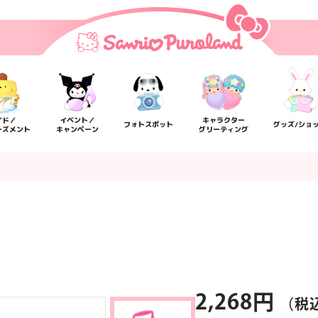
イド／
イベント／
キャラクター
フォトスポット
グッズ/ショ
ーズメント
キャンペーン
グリーティング
楽しみ方
サービスガイド
よくあるご質問
ニュー
2,268円
（税