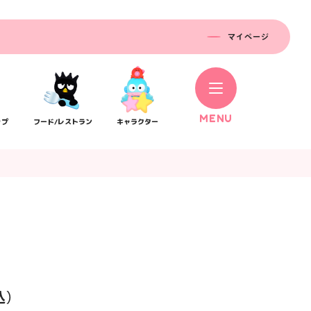
マイページ
M
E
N
U
ップ
フード/レストラン
キャラクター
コラボレーション
ス
公式SNS／アプリ
イベント
込）