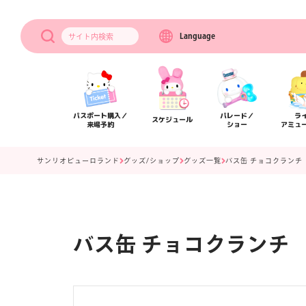
Language
サイト内
検索
パスポート購入／
パレード／
ラ
スケジュール
来場予約
ショー
アミュ
サンリオピューロランド
グッズ/ショップ
グッズ一覧
バス缶 チョコクランチ
バス缶 チョコクランチ
アクセス
フロアマップ