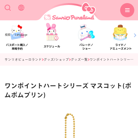
検索
Language
パスポート購入／
パレード／
ライド／
スケジュール
来場予約
ショー
アミューズメント
サンリオピューロランド
グッズ/ショップ
グッズ一覧
ワンポイントハートシリーズ マスコット(ポムポムプリン)
ワンポイントハートシリーズ マスコット(ポ
アクセス
フロアマップ
ムポムプリン)