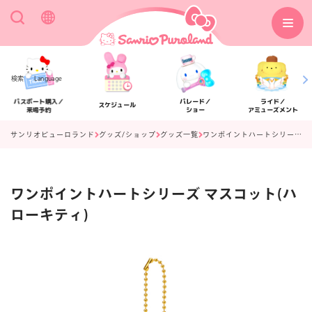
検索
Language
パスポート購入／
パレード／
ライド／
スケジュール
来場予約
ショー
アミューズメント
サンリオピューロランド
グッズ/ショップ
グッズ一覧
ワンポイントハートシリーズ マスコット(ハローキティ)
ワンポイントハートシリーズ マスコット(ハ
アクセス
フロアマップ
ローキティ)