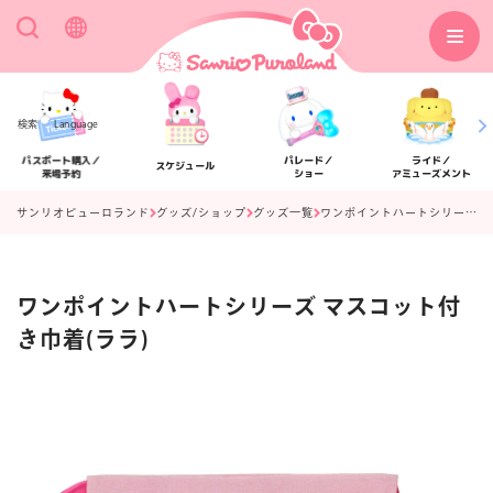
検索
Language
パスポート購入／
パレード／
ライド／
スケジュール
来場予約
ショー
アミューズメント
サンリオピューロランド
グッズ/ショップ
グッズ一覧
ワンポイントハートシリーズ マスコット付き巾着(ララ)
ワンポイントハートシリーズ マスコット付
アクセス
フロアマップ
き巾着(ララ)