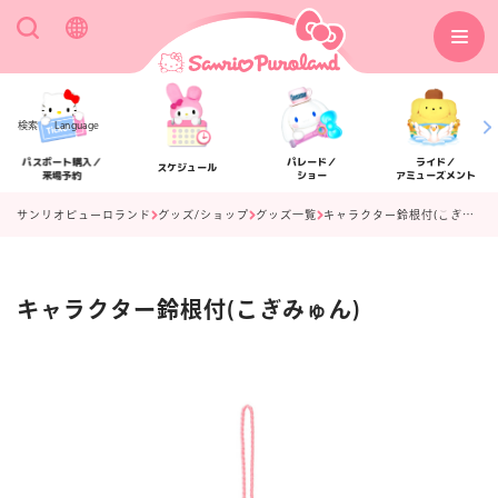
検索
Language
パスポート購入／
パレード／
ライド／
スケジュール
来場予約
ショー
アミューズメント
サンリオピューロランド
グッズ/ショップ
グッズ一覧
キャラクター鈴根付(こぎみゅん)
キャラクター鈴根付(こぎみゅん)
アクセス
フロアマップ