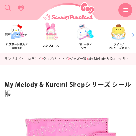
検索
Language
パスポート購入／
パレード／
ライド／
スケジュール
来場予約
ショー
アミューズメント
サンリオピューロランド
グッズ/ショップ
グッズ一覧
My Melody & Kuromi Shopシリーズ シール帳
My Melody & Kuromi Shopシリーズ シール
アクセス
フロアマップ
帳