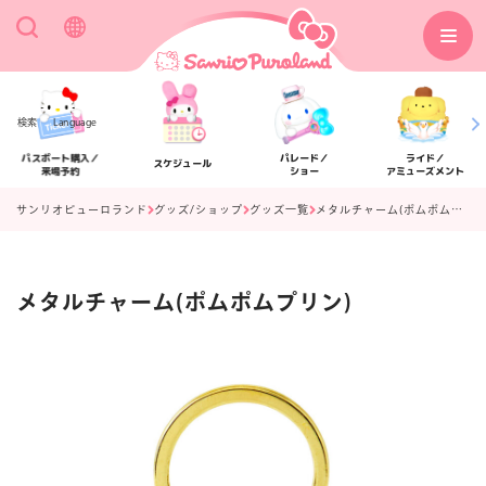
検索
Language
パスポート購入／
パレード／
ライド／
スケジュール
来場予約
ショー
アミューズメント
サンリオピューロランド
グッズ/ショップ
グッズ一覧
メタルチャーム(ポムポムプリン)
メタルチャーム(ポムポムプリン)
アクセス
フロアマップ